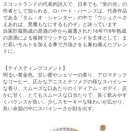
スコットランドの代表的詩人で、日本でも『蛍の光』の
作者として知られる、ロバート・バーンズは、代表作品
である『タム・オ・シャンター』の中で『ウシュクベさ
えあれば、悪魔もなにするものぞ』と詠っています。
自家貯蔵熟成の原酒の中から厳選された16年?18年熟成
の原酒による複雑でリッチなブレンドを主体として、ま
だ若いモルトを加える事で力強さをも兼ね備えたブレン
ドに。
【テイスティングコメント】
明るい黄金色。甘い蜜やシェリーの香り、アロマチック
なコーヒー。仄かなアニスとナツメグの様なスパイシー
な香り。スムーズな口あたりのミディアム・ボデイ。仄
かに甘く、とてもスムースな口当たりで、良く飲みやす
くバランスが良い。少しスモーキーな味わいが広がり、
長い余韻の中にスパイシーさが顔を出す。