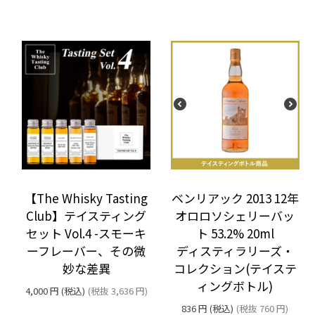
ベンリアック 2013 12年
【The Whisky Tasting
オロロソシェリーバッ
Club】テイスティング
ト 53.2% 20ml
セット Vol.4 -スモーキ
ディスティラリーズ・
ーフレーバー、その微
コレクション(テイステ
妙な差異
ィングボトル)
4,000
円
(税込)
(税抜
3,636
円
)
836
円
(税込)
(税抜
760
円
)