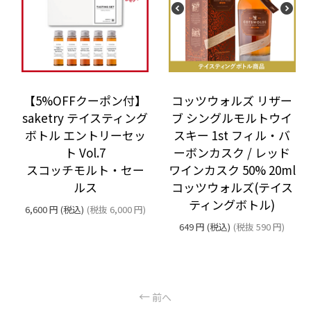
コッツウォルズ リザー
【5%OFFクーポン付】
ブ シングルモルトウイ
saketry テイスティング
スキー 1st フィル・バ
ボトル エントリーセッ
ーボンカスク / レッド
ト Vol.7
ワインカスク 50% 20ml
スコッチモルト・セー
コッツウォルズ(テイス
ルス
ティングボトル)
6,600
円
(税込)
(税抜
6,000
円
)
649
円
(税込)
(税抜
590
円
)
前へ