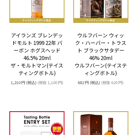
アイランズ ブレンデッ
ウルフバーン ウィッ
ドモルト 1999 22年 バ
ク・ハーバー・トラス
ーボン ホグスヘッド
ト ブラックサタデー
46.5% 20ml
46% 20ml
ザ・モルトマン(テイス
ウルフバーン(テイステ
ティングボトル)
ィングボトル)
1,210
円
(税込)
(税抜
1,100
円
)
682
円
(税込)
(税抜
620
円
)