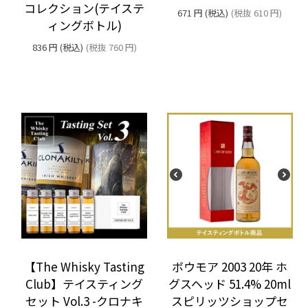
コレクション(テイステ
671
円
(税込)
(税抜
610
円
)
ィングボトル)
836
円
(税込)
(税抜
760
円
)
ボウモア 2003 20年 ホ
【The Whisky Tasting
グスヘッド 51.4% 20ml
Club】テイスティング
スピリッツショップセ
セット Vol.3 -クロナキ