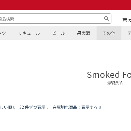
ッツ
リキュール
ビール
果実酒
その他
Smoked F
燻製食品
しい順
32 件ずつ表示
在庫切れ商品：表示する