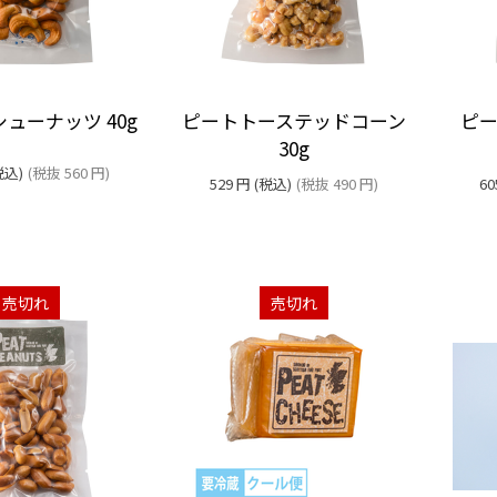
ューナッツ 40g
ピートトーステッドコーン
ピ
30g
税込)
(税抜
560
円
)
529
円
(税込)
(税抜
490
円
)
60
売切れ
売切れ