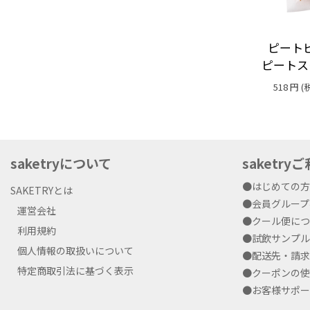
ピートピ
ピートス
518
円
(
saketryについて
saketr
●はじめての
SAKETRYとは
●会員グルー
運営会社
●クール便に
利用規約
●試飲サンプ
個人情報の取扱いについて
●配送先・請
特定商取引法に基づく表示
●クーポンの
●お客様サポ