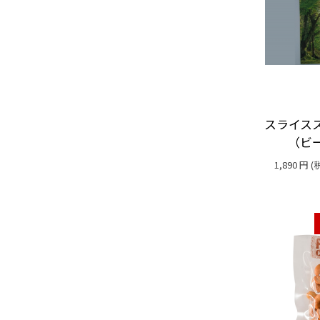
スライス
（ビ
1,890
円
(