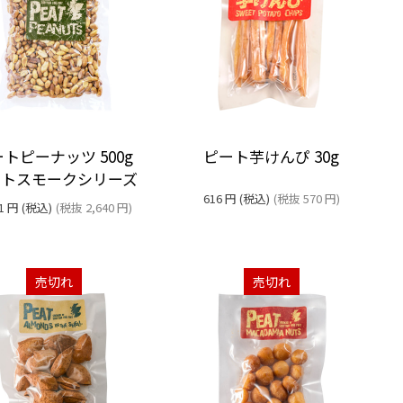
トピーナッツ 500g
ピート芋けんぴ 30g
ートスモークシリーズ
616
円
(税込)
(税抜
570
円
)
1
円
(税込)
(税抜
2,640
円
)
売切れ
売切れ