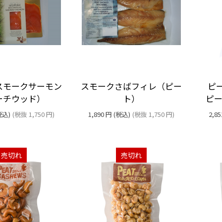
スモークサーモン
スモークさばフィレ（ピー
ピー
ーチウッド）
ト）
ピ
税込)
(税抜
1,750
円
)
1,890
円
(税込)
(税抜
1,750
円
)
2,85
売切れ
売切れ