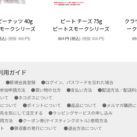
ーナッツ 40g
ピート チーズ 75g
クラ
モークシリーズ
ピートスモークシリーズ
ー
税込)
(税抜
480
円
)
864
円
(税込)
(税抜
800
円
)
89
yご利用ガイド
方
●新規会員登録
●ログイン、パスワードを忘れた場合
プ参加申請方法
●買い物の仕方
●支払い方法
●配送方法／配送
ついて
●ネコポスについて
ルについて
●ポイントについて
●返品について
●メルマガ購読
求先を別にして注文する
●ラッピングサービスの申し込み
使用方法
●クーポン券(テイスティングボトル) 使用方法
ート
●領収書の発行について
●退会方法について