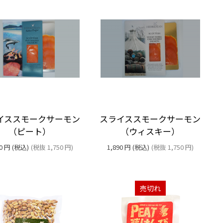
イススモークサーモン
スライススモークサーモン
（ピート）
（ウィスキー）
0
円
(税込)
(税抜
1,750
円
)
1,890
円
(税込)
(税抜
1,750
円
)
売切れ