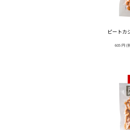
ピートカシ
605
円
(