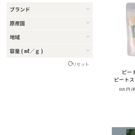
ブランド
原産国
地域
容量 ( ㎖／ｇ )
リセット
ピート
ピートス
605
円
(