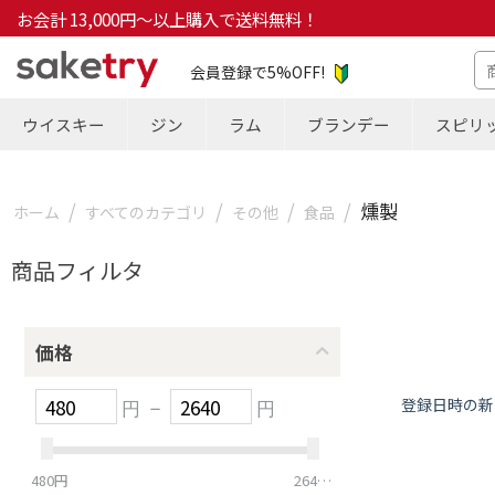
お会計 13,000円～以上購入で送料無料！
会員登録で5%OFF!
ウイスキー
ジン
ラム
ブランデー
スピリ
/
/
/
/
燻製
ホーム
すべてのカテゴリ
その他
食品
商品フィルタ
価格
登録日時の新
円
–
円
480
円
2640
円