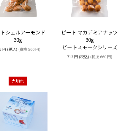
ートシェルアーモンド
ピート マカデミアナッツ
30g
30g
ピートスモークシリーズ
5
円
(税込)
(税抜
560
円
)
713
円
(税込)
(税抜
660
円
)
売切れ