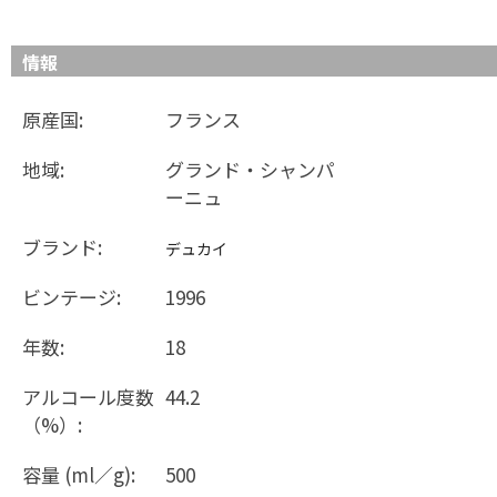
情報
原産国:
フランス
地域:
グランド・シャンパ
ーニュ
ブランド:
デュカイ
ビンテージ:
1996
年数:
18
アルコール度数
44.2
（%）:
容量 (ml／g):
500