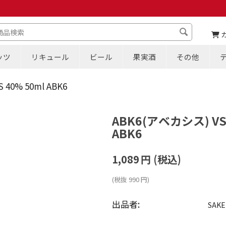
ッツ
リキュール
ビール
果実酒
その他
40% 50ml ABK6
ABK6(アベカシス) VS 
ABK6
1,089
円
(税込)
(税抜
990
円
)
出品者:
SAKE