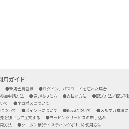
yご利用ガイド
方
●新規会員登録
●ログイン、パスワードを忘れた場合
プ参加申請方法
●買い物の仕方
●支払い方法
●配送方法／配送
ついて
●ネコポスについて
ルについて
●ポイントについて
●返品について
●メルマガ購読
求先を別にして注文する
●ラッピングサービスの申し込み
使用方法
●クーポン券(テイスティングボトル) 使用方法