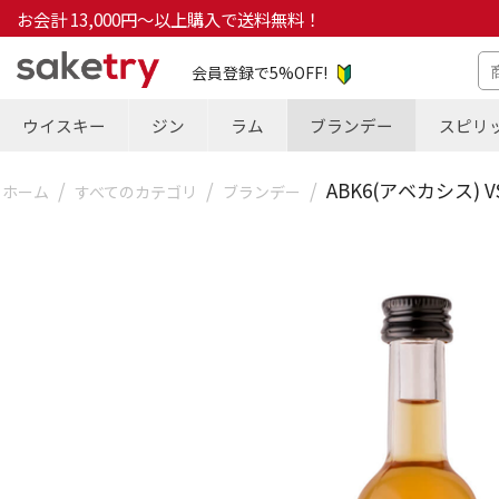
お会計 13,000円～以上購入で送料無料！
会員登録で5%OFF!
ウイスキー
ジン
ラム
ブランデー
スピリ
/
/
/
ABK6(アベカシス) VS 
ホーム
すべてのカテゴリ
ブランデー