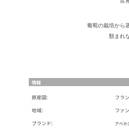
世
葡萄の栽培から
類まれ
情報
原産国:
フラ
地域:
ファン
ブランド:
アベカ