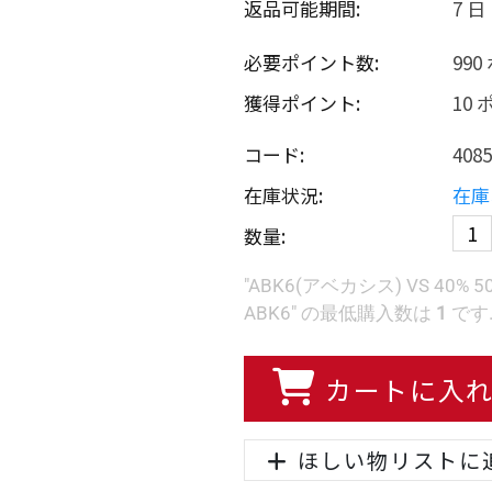
返品可能期間:
7 日
必要ポイント数:
99
獲得ポイント:
10
コード:
4085
在庫状況:
在庫
数量:
"ABK6(アベカシス) VS 40% 5
ABK6" の最低購入数は
1
です
カートに入
ほしい物リストに