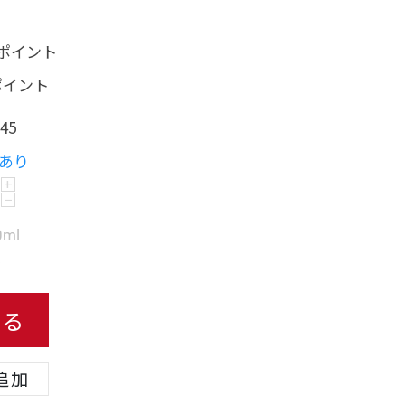
0 ポイント
 ポイント
45
あり
+
−
0ml
.
れる
追加