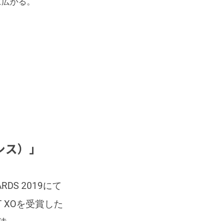
に広がる。
シス）」
DS 2019にて
T XOを受賞した