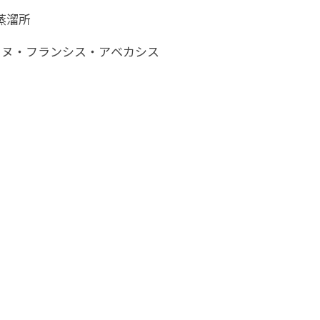
6蒸溜所
ーヌ・フランシス・アベカシス