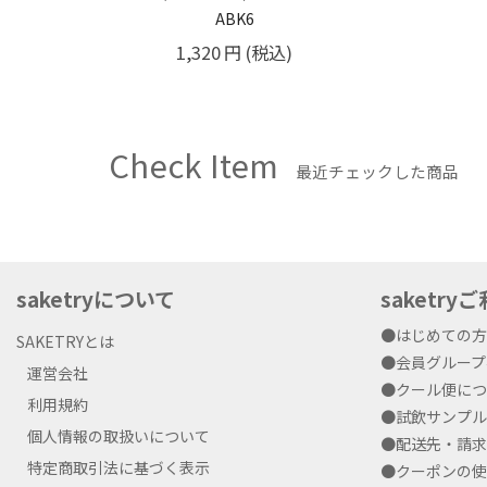
ABK6
1,320
円
(税込)
Check Item
最近チェックした商品
saketryについて
saketr
●はじめての
SAKETRYとは
●会員グルー
運営会社
●クール便に
利用規約
●試飲サンプ
個人情報の取扱いについて
●配送先・請
特定商取引法に基づく表示
●クーポンの