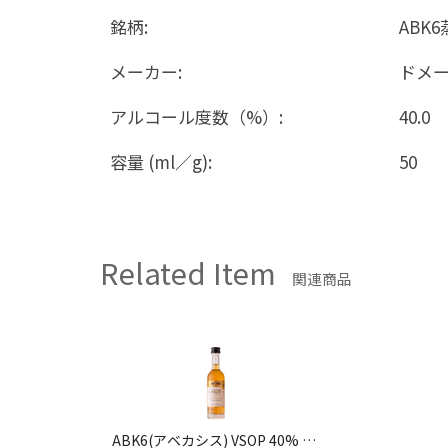
銘柄:
ABK
メーカー:
ドメ
アルコール度数（%）:
40.0
容量 (ml／g):
50
Related Item
関連商品
ABK6(アベカシス) VSOP 40% 50ml ミニチュアボトル