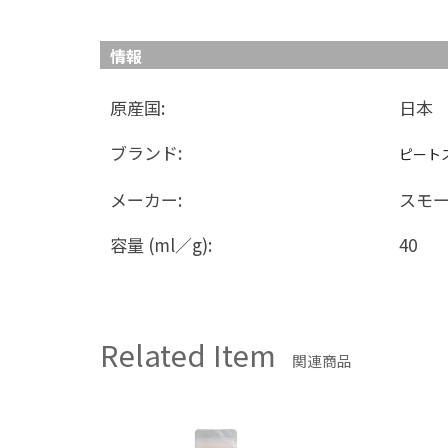
情報
原産国:
日本
ブランド:
ピート
メーカー:
スモ
容量 (ml／g):
40
Related Item
関連商品