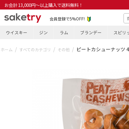
お会計 13,000円～以上購入で送料無料！
会員登録で5%OFF!
ウイスキー
ジン
ラム
ブランデー
スピリ
/
/
/
ピートカシューナッツ 4
ホーム
すべてのカテゴリ
その他