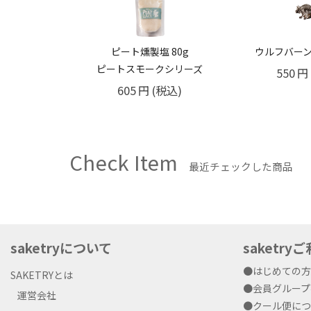
ピート燻製塩 80g
ウルフバーン
ピートスモークシリーズ
550
円
605
円
(税込)
Check Item
最近チェックした商品
saketryについて
saketr
●はじめての
SAKETRYとは
●会員グルー
運営会社
●クール便に