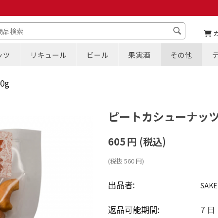
ッツ
リキュール
ビール
果実酒
その他
0g
ピートカシューナッツ 
605
円
(税込)
(税抜
560
円
)
出品者:
SAKE
返品可能期間:
7 日