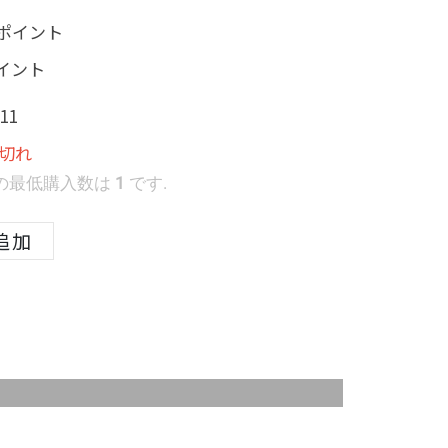
0 ポイント
ポイント
11
切れ
" の最低購入数は
1
です.
追加