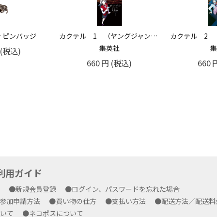
 ピンバッジ
カクテル 1 （ヤングジャンプコミックス）
集英社
集
(税込)
660
円
(税込)
660
yご利用ガイド
方
●新規会員登録
●ログイン、パスワードを忘れた場合
プ参加申請方法
●買い物の仕方
●支払い方法
●配送方法／配送
ついて
●ネコポスについて