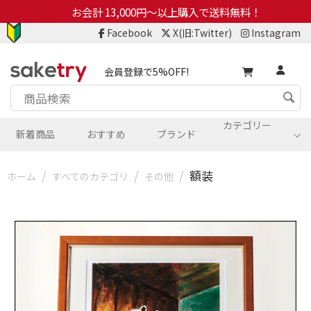
お会計 13,000円～以上購入で送料無料！
Facebook
X(旧:Twitter)
Instagram
会員登録で5%OFF!
カテゴリー
新着商品
おすすめ
ブランド
/
/
/
額装
ホーム
すべてのカテゴリ
その他