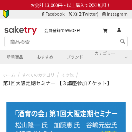
お会計 13,000円～以上購入で送料無料！
Facebook
X(旧:Twitter)
Instagram
会員登録で5%OFF!
カテゴリー
新着商品
おすすめ
ブランド
/
/
/
ホーム
すべてのカテゴリ
その他
第1回大阪定期セミナー 【３講座参加チケット】