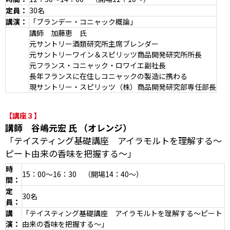
定員：
30名
講演：
「ブランデー・コニャック概論」
講師 加藤恵 氏
元サントリー酒類研究所主席ブレンダー
元サントリーワイン＆スピリッツ商品開発研究所所長
元フランス・コニャック・ロワイエ副社長
長年フランスに在住しコニャックの製造に携わる
現サントリー・スピリッツ（株）商品開発研究部専任部長
【講座３】
講師 谷嶋元宏 氏 （オレンジ）
「テイスティング基礎講座 アイラモルトを理解する～
ピート由来の香味を把握する～」
時
15：00～16：30 （開場14：40～）
間
：
定
30名
員：
講
「テイスティング基礎講座 アイラモルトを理解する～ピート
演：
由来の香味を把握する～」