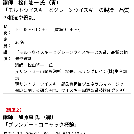
講師 松山隆一 氏
（青）
「モルトウイスキーとグレーンウイスキーの製造、品質
の相違や役割」
時
10：00～11：30 （開場9：40～）
間
：
定
30名
員：
講
「モルトウイスキーとグレーンウイスキーの製造、品質の相
演：
違や役割」
講師 松山隆一 氏
元サントリー山崎蒸溜所工場長、元サングレイン(株)生産部
長
現サントリーウイスキー部品質担当ジェネラルマネージャー
熟成に関する研究開発、ウイスキー原酒製造技術開発を担当
【講座２】
講師 加藤恵 氏 （緑）
「ブランデー・コニャック概論」
時間
：
12：30～14：00 （開場12：10～）