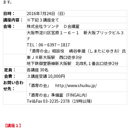
ます。
日時：
2016年7月24日（日）
講座内容：
※
下記３講座全て
会場：
株式会社ラソンテ Ｄ会議室
大阪市淀川区宮原１－６－１ 新大阪ブリックビル３
Ｆ
TEL：06－6397－1817
「酒育の会」相談役 嶋谷幸雄（しまたにゆきお）氏
東
ＪＲ新大阪駅 西口徒歩3分
地下鉄御堂筋線新大阪駅 北改札１番出口徒歩2分
定員：
各講座 30名
会費
：
３講座受講 10,000円
お問い合わ
「酒育の会」 http://www.shuiku.jp/
せ先：
「酒育の会」準備室（FINGAL内）
Tel&Fax 03-3235-2378（19時以降）
【講座１】