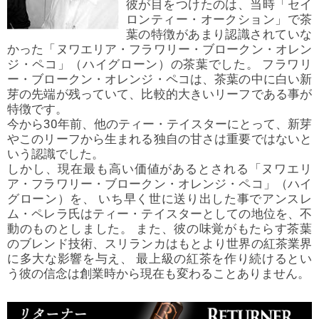
彼が目をつけたのは、当時「セイ
ロンティー・オークション」で茶
葉の特徴があまり認識されていな
かった「ヌワエリア・フラワリー・ブロークン・オレン
ジ・ペコ」（ハイグローン）の茶葉でした。 フラワリ
ー・ブロークン・オレンジ・ペコは、茶葉の中に白い新
芽の先端が残っていて、比較的大きいリーフである事が
特徴です。
今から30年前、他のティー・テイスターにとって、新芽
やこのリーフから生まれる独自の甘さは重要ではないと
いう認識でした。
しかし、現在最も高い価値があるとされる「ヌワエリ
ア・フラワリー・ブロークン・オレンジ・ペコ」（ハイ
グローン）を、 いち早く世に送り出した事でアンスレ
ム・ペレラ氏はティー・テイスターとしての地位を、不
動のものとしました。 また、彼の味覚がもたらす茶葉
のブレンド技術、スリランカはもとより世界の紅茶業界
に多大な影響を与え、 最上級の紅茶を作り続けるとい
う彼の信念は創業時から現在も変わることありません。