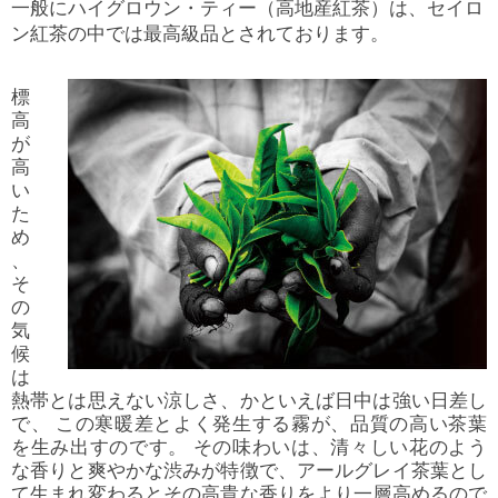
一般にハイグロウン・ティー（高地産紅茶）は、セイロ
ン紅茶の中では最高級品とされております。
標
高
が
高
い
た
め
、
そ
の
気
候
は
熱帯とは思えない涼しさ、かといえば日中は強い日差し
で、 この寒暖差とよく発生する霧が、品質の高い茶葉
を生み出すのです。 その味わいは、清々しい花のよう
な香りと爽やかな渋みが特徴で、アールグレイ茶葉とし
て生まれ変わるとその高貴な香りをより一層高めるので