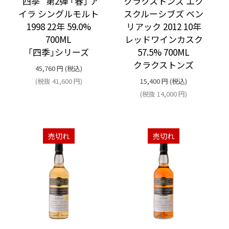
"四季” 第2弾 ｢春｣ ア
クラクストンズ エク
イラ シングルモルト
スクルーシブズ ベン
1998 22年 59.0%
リアック 2012 10年
700ML
レッドワインカスク
｢四季｣シリーズ
57.5% 700ML
クラクストンズ
45,760
円
(税込)
(税抜
41,600
円
)
15,400
円
(税込)
(税抜
14,000
円
)
売切れ
売切れ