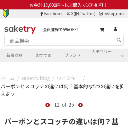
お会計 13,000円～以上購入で送料無料！
Facebook
X(旧:Twitter)
Instagram
会員登録で5%OFF!
カテゴリー
新着商品
おすすめ
ブランド
ホーム
/
saketry blog
/
ウイスキー
/
バーボンとスコッチの違いは何？基本的な5つの違いを抑
えよう
12
of
25
バーボンとスコッチの違いは何？基