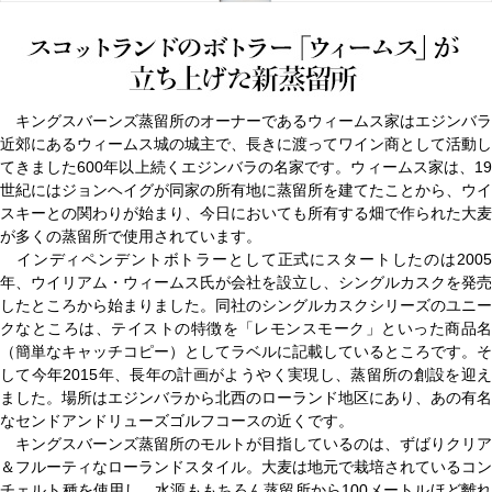
キングスバーンズ蒸留所のオーナーであるウィームス家はエジンバラ
近郊にあるウィームス城の城主で、長きに渡ってワイン商として活動し
てきました600年以上続くエジンバラの名家です。ウィームス家は、19
世紀にはジョンヘイグが同家の所有地に蒸留所を建てたことから、ウイ
スキーとの関わりが始まり、今日においても所有する畑で作られた大麦
が多くの蒸留所で使用されています。
インディペンデントボトラーとして正式にスタートしたのは2005
年、ウイリアム・ウィームス氏が会社を設立し、シングルカスクを発売
したところから始まりました。同社のシングルカスクシリーズのユニー
クなところは、テイストの特徴を「レモンスモーク」といった商品名
（簡単なキャッチコピー）としてラベルに記載しているところです。そ
して今年2015年、長年の計画がようやく実現し、蒸留所の創設を迎え
ました。場所はエジンバラから北西のローランド地区にあり、あの有名
なセンドアンドリューズゴルフコースの近くです。
キングスバーンズ蒸留所のモルトが目指しているのは、ずばりクリア
＆フルーティなローランドスタイル。大麦は地元で栽培されているコン
チェルト種を使用し、水源ももちろん蒸留所から100メートルほど離れ