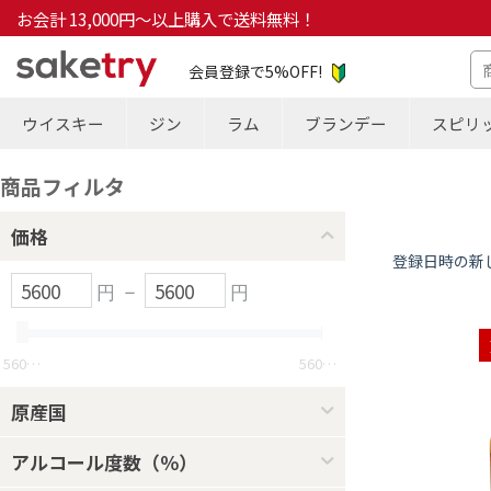
お会計 13,000円～以上購入で送料無料！
会員登録で5%OFF!
ウイスキー
ジン
ラム
ブランデー
スピリ
商品フィルタ
価格
登録日時の新
円
–
円
5600
円
5600
円
原産国
アルコール度数（％）