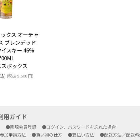
ックス オーチャ
ス ブレンデッド
イスキー 46%
700ML
パスボックス
込)
(税抜
5,600
円
)
yご利用ガイド
方
●新規会員登録
●ログイン、パスワードを忘れた場合
プ参加申請方法
●買い物の仕方
●支払い方法
●配送方法／配送