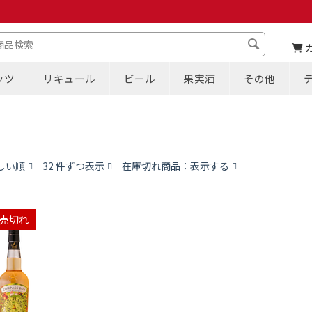
ッツ
リキュール
ビール
果実酒
その他
しい順
32 件ずつ表示
在庫切れ商品：表示する
売切れ