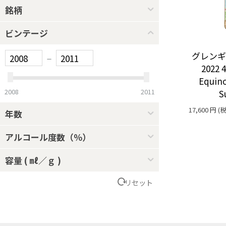
銘柄
ビンテージ
グレンギリ
–
2022 
Equino
2008
2011
S
17,600
円
(税
年数
アルコール度数（％）
容量 ( ㎖／ｇ )
リセット