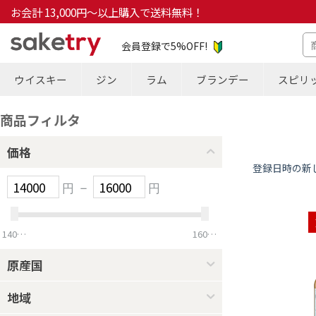
お会計 13,000円～以上購入で送料無料！
会員登録で5%OFF!
ウイスキー
ジン
ラム
ブランデー
スピリ
商品フィルタ
価格
登録日時の新
円
–
円
14000
円
16000
円
原産国
地域