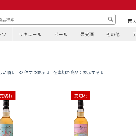
ッツ
リキュール
ビール
果実酒
その他
しい順
32 件ずつ表示
在庫切れ商品：表示する
売切れ
売切れ