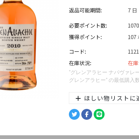
返品可能期間:
7 日
必要ポイント数:
107
獲得ポイント:
10
コード:
1121
在庫状況:
在庫
"グレンアラヒー ナパヴァレーレッ
グレンアラヒー" の最低購入
ほしい物リストに