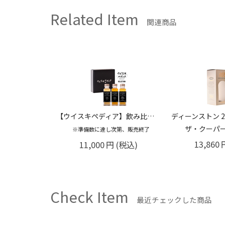
Related Item
関連商品
【ウイスキペディア】飲み比べセット Vol.0 100ml×3種
ディーンストン 2014 10年 ソーテルヌフィニッシュ シングルモルトウイスキー 52.5% 700ml
ザ・クーパーズチョイス
ザ・クーパーズチョイス ゴール
第、販売終了
13,860
円
(税込)
11,660
(税込)
Check Item
最近チェックした商品