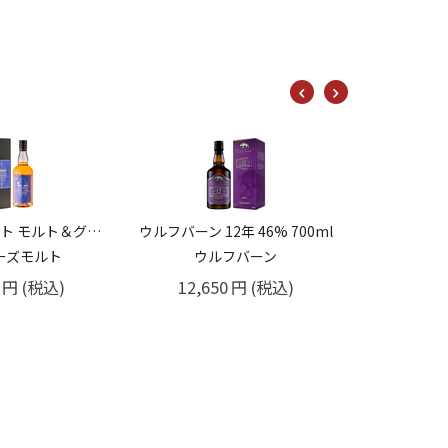
アイル
14,3
年 46% 700ml
キャンベルタウンロッホ 46% 700ml
フバーン
10,450
円
(税込)
円
(税込)