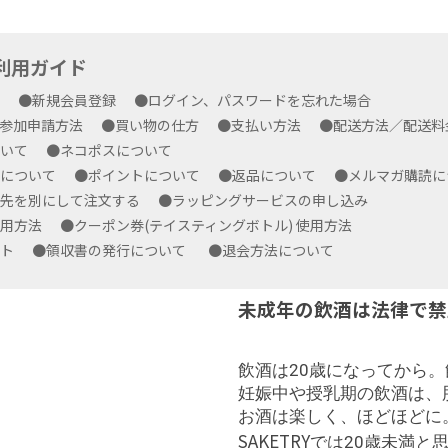
yご利用ガイド
方
●新規会員登録
●ログイン、パスワードを忘れた場合
プ参加申請方法
●買い物の仕方
●支払い方法
●配送方法／配送
ついて
●ネコポスについて
ルについて
●ポイントについて
●返品について
●メルマガ購読
求先を別にして注文する
●ラッピングサービスの申し込み
使用方法
●クーポン券(テイスティングボトル) 使用方法
ート
●領収書の発行について
●退会方法について
未成年の飲酒は法律で禁
飲酒は20歳になってから
妊娠中や授乳期の飲酒は、
お酒は楽しく、ほどほどに
SAKETRY
では20歳未満と