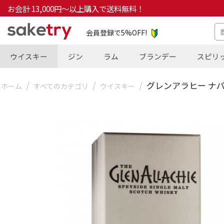
お会計 13,000円～以上購入で送料無料！
会員登録で5%OFF!
ウイスキー
ジン
ラム
ブランデー
スピリ
/
/
/
グレンアラヒー ナパヴ
ホーム
すべてのカテゴリ
ウイスキー