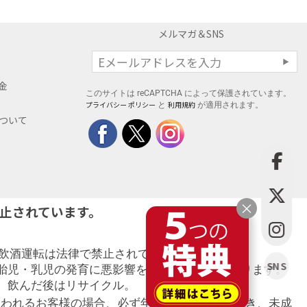
メルマガ＆SNS
料金
このサイトは reCAPTCHA によって保護されています。
プライバシー ポリシー
利用規約
と
が適用されます。
について
×
止されています。
。飲酒運転は法律で禁止されています。
SNS
胎児・乳児の発育に悪影響を与えるおそれがあります。
。飲んだ後はリサイクル。
思われるお客様の場合、必ず年齢確認をさせて頂き、未成