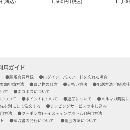
円
(税込)
11,000
円
(税込)
12,650
yご利用ガイド
方
●新規会員登録
●ログイン、パスワードを忘れた場合
プ参加申請方法
●買い物の仕方
●支払い方法
●配送方法／配送
ついて
●ネコポスについて
ルについて
●ポイントについて
●返品について
●メルマガ購読
求先を別にして注文する
●ラッピングサービスの申し込み
使用方法
●クーポン券(テイスティングボトル) 使用方法
ート
●領収書の発行について
●退会方法について