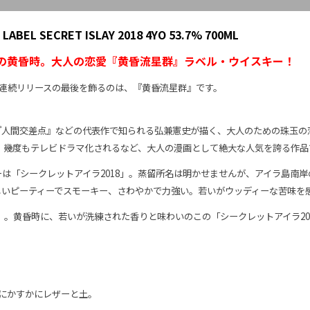
LABEL SECRET ISLAY 2018 4YO 53.7% 700ML
生の黄昏時。大人の恋愛『黄昏流星群』ラベル・ウイスキー！
本連続リリースの最後を飾るのは、『黄昏流星群』です。
『人間交差点』などの代表作で知られる弘兼憲史が描く、大人のための珠玉の
始、幾度もテレビドラマ化されるなど、大人の漫画として絶大な人気を誇る作品
は「シークレットアイラ2018」。蒸留所名は明かせませんが、アイラ島南
しいピーティーでスモーキー、さわやかで力強い。若いがウッディーな苦味を
」。黄昏時に、若いが洗練された香りと味わいのこの「シークレットアイラ20
奥にかすかにレザーと土。