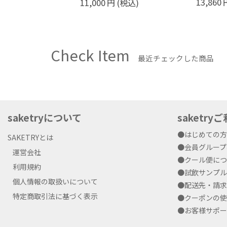
13,860
円
(税込)
11,660
(税込)
Check Item
最近チェックした商品
saketryについて
saketr
●はじめての
SAKETRYとは
●会員グルー
運営会社
●クール便に
利用規約
●試飲サンプ
個人情報の取扱いについて
●配送先・請
特定商取引法に基づく表示
●クーポンの
●お客様サポ