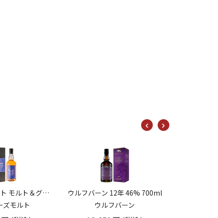
アー
16,1
年 46% 700ml
キャンベルタウンロッホ 46% 700ml
フバーン
10,450
円
(税込)