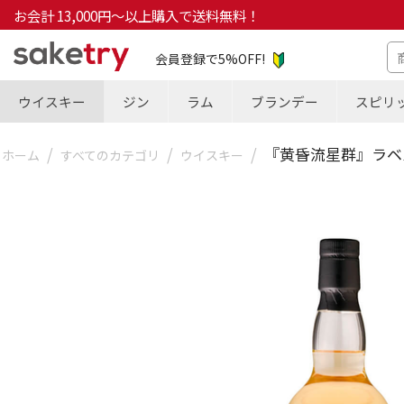
お会計 13,000円～以上購入で送料無料！
会員登録で5%OFF!
ウイスキー
ジン
ラム
ブランデー
スピリ
/
/
/
『黄昏流星群』ラベル シ
ホーム
すべてのカテゴリ
ウイスキー