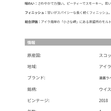
味わい：
さわやかで力強い。ピーティーでスモーキー。若
フィニッシュ：
甘いがスパイシーな長く続くフィニッシュ
総合評価：
アイラ南岸の「小さな岬」にある蒸留所のモル
情報
原産国:
スコ
地域:
アイ
ブランド:
漫画ラ
銘柄:
ウイ
ビンテージ:
2018