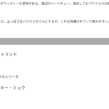
いがウッディーな苦味がある。海辺のバーベキュー。加水してもパワフルさは
。
トだ。土っぽさをハウススタイルにするが、これは洗練されていて飲みやすい
ットランド
ラ
ベルシリーズ
スキー・ミュウ