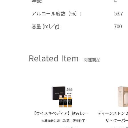
年数:
4
アルコール度数（%）:
53.7
容量 (ml／g):
700
Related Item
関連商品
【ウイスキペディア】飲み比べセット Vol.0 100ml×3種
ディーンストン 2014 10年 ソーテルヌフィニッシュ シングルモルトウイスキー 52.5% 700ml
ザ・クーパーズチョイス
ザ・クーパーズチョイス ゴール
第、販売終了