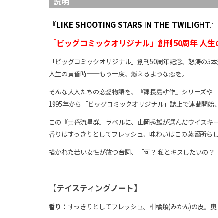
説明
『LIKE SHOOTING STARS IN THE TWILIGHT』 
「ビッグコミックオリジナル」創刊50周年 人
「ビッグコミックオリジナル」創刊50周年記念、怒涛の5
人生の黄昏時──もう一度、燃えるような恋を。
そんな大人たちの恋愛物語を、『課長島耕作』シリーズや
1995年から「ビッグコミックオリジナル」誌上で連載開
この『黄昏流星群』ラベルに、山岡秀雄が選んだウイスキー
香りはすっきりとしてフレッシュ、味わいはこの蒸留所ら
描かれた若い女性が放つ台詞、「何？ 私とキスしたいの？
【テイスティングノート】
香り：
すっきりとしてフレッシュ。柑橘類(みかん)の皮。