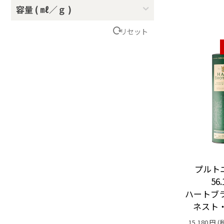
容量 ( ㎖／ｇ )
リセット
プルトニー
56
ハートブ
ネスト
15,180
円
(