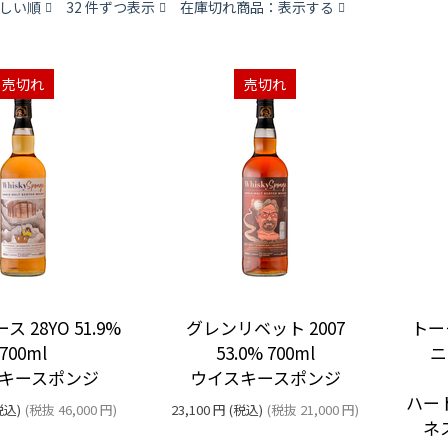
しい順
32 件ずつ表示
在庫切れ商品：表示する
売切れ
売切れ
 28YO 51.9%
グレンリベット 2007
トーモ
700ml
53.0% 700ml
ニ
キースポンジ
ウイスキースポンジ
ハー
税込)
(税抜
46,000
円
)
23,100
円
(税込)
(税抜
21,000
円
)
ネ