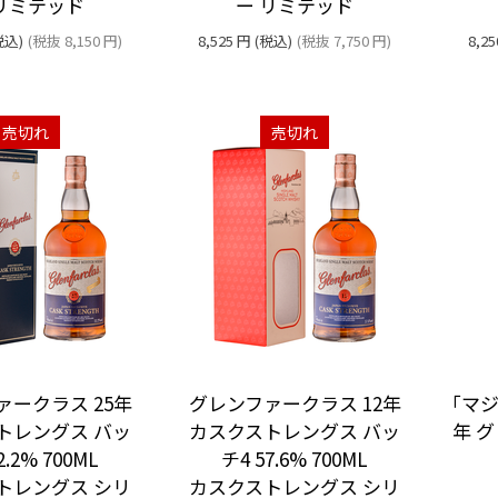
 リミテッド
ー リミテッド
税込)
(税抜
8,150
円
)
8,525
円
(税込)
(税抜
7,750
円
)
8,25
売切れ
売切れ
ァークラス 25年
グレンファークラス 12年
｢マジ
トレングス バッ
カスクストレングス バッ
年 グ
2.2% 700ML
チ4 57.6% 700ML
トレングス シリ
カスクストレングス シリ