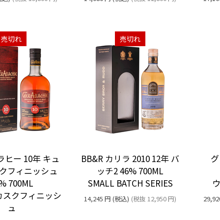
売切れ
売切れ
ヒー 10年 キュ
BB&R カリラ 2010 12年 バ
グ
クフィニッシュ
ッチ2 46% 700ML
% 700ML
SMALL BATCH SERIES
カスクフィニッシ
14,245
円
(税込)
(税抜
12,950
円
)
29,92
ュ