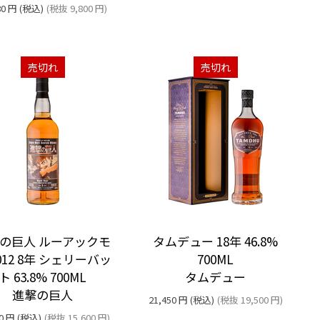
80
円
(税込)
(税抜
9,800
円
)
売切れ
売切れ
の巨人 ルーアックモ
タムデュー 18年 46.8%
012 8年 シェリーバッ
700ML
ト 63.8% 700ML
タムデュー
進撃の巨人
21,450
円
(税込)
(税抜
19,500
円
)
0
円
(税込)
(税抜
15,600
円
)