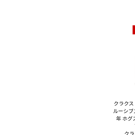
クラクス
ルーシブズ 
年 ホグス
クラ