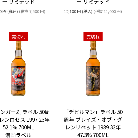
ー リミテッド
ー リミテッド
0
円
(税込)
(税抜
7,500
円
)
12,100
円
(税込)
(税抜
11,000
円
)
売切れ
売切れ
ンガーZ｣ラベル 50周
「デビルマン」ラベル 50
レンロセス 1997 23年
周年 ブレイズ・オブ・グ
52.1% 700ML
レンリベット 1989 32年
漫画ラベル
47.3% 700ML