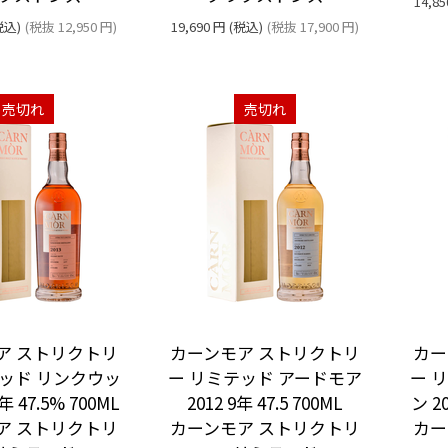
14,85
税込)
(税抜
12,950
円
)
19,690
円
(税込)
(税抜
17,900
円
)
売切れ
売切れ
ア ストリクトリ
カーンモア ストリクトリ
カー
テッド リンクウッ
ー リミテッド アードモア
ー 
8年 47.5% 700ML
2012 9年 47.5 700ML
ン 20
ア ストリクトリ
カーンモア ストリクトリ
カー