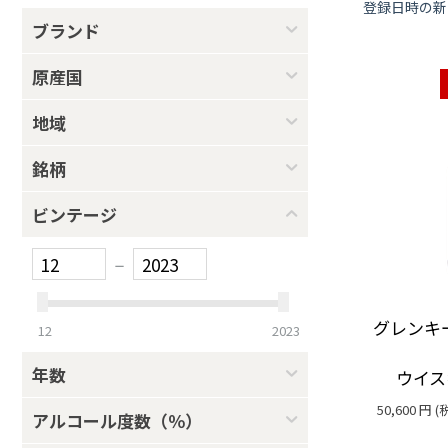
登録日時の新
ブランド
原産国
地域
銘柄
ビンテージ
–
グレンキース
12
2023
年数
ウイス
50,600
円
(
アルコール度数（％）