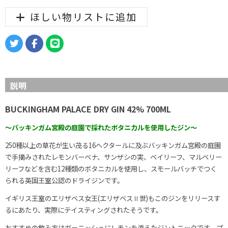
ほしい物リストに追加
説明
BUCKINGHAM PALACE DRY GIN 42% 700ML
～バッキンガム宮殿の庭園で採れたボタニカルを使用したジン～
250種以上の草花が生い茂る16ヘクタールに及ぶバッキンガム宮殿の庭園
で手摘みされたレモンバーベナ、サンザシの実、ベイリーフ、マルベリー
リーフなどを含む
12種類のボタニカルを使用し、スモールバッチでつく
られる英国王室公認のドライジンです。
イギリス王室のエリザベス女王(エリザベスⅡ世)もこのジンをリリースす
るにあたり、実際にテイスティングされたそうです。
おすすめの飲み方はガーニッシュにレモンを添えたジントニックです。プ