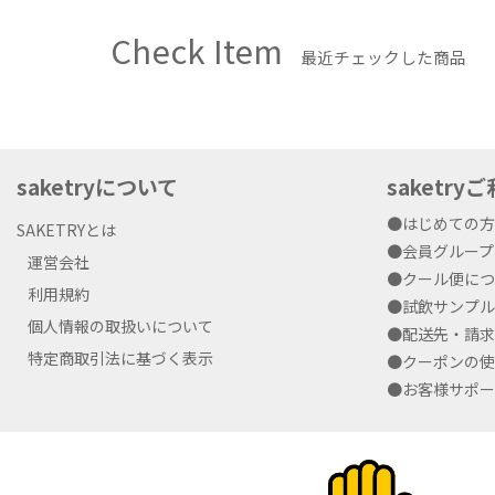
Check Item
最近チェックした商品
saketryについて
saketr
●はじめての
SAKETRYとは
●会員グルー
運営会社
●クール便に
利用規約
●試飲サンプ
個人情報の取扱いについて
●配送先・請
特定商取引法に基づく表示
●クーポンの
●お客様サポ