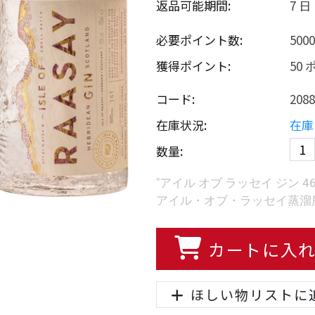
返品可能期間:
7 日
必要ポイント数:
500
獲得ポイント:
50
コード:
2088
在庫状況:
在庫
数量:
"アイル オブ ラッセイ ジン 46%
アイル・オブ・ラッセイ蒸溜所
カートに入
ほしい物リストに