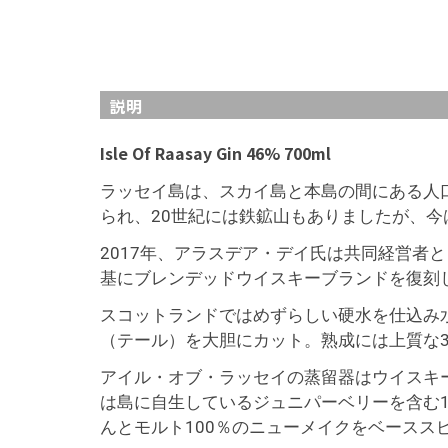
説明
Isle Of Raasay Gin 46% 700ml
ラッセイ島は、スカイ島と本島の間にある人
られ、20世紀には鉄鉱山もありましたが、
2017年、アラスデア・デイ氏は共同経営
基にブレンデッドウイスキーブランドを復刻
スコットランドではめずらしい硬水を仕込み
（テール）を大胆にカット。熟成には上質な
アイル・オブ・ラッセイの蒸留器はウイスキ
は島に自生しているジュニパーベリーを含む
んとモルト100％のニューメイクをベース