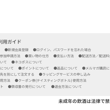
yご利用ガイド
方
●新規会員登録
●ログイン、パスワードを忘れた場合
プ参加申請方法
●買い物の仕方
●支払い方法
●配送方法／配送
ついて
●ネコポスについて
ルについて
●ポイントについて
●返品について
●メルマガ購読
求先を別にして注文する
●ラッピングサービスの申し込み
使用方法
●クーポン券(テイスティングボトル) 使用方法
ート
●領収書の発行について
●退会方法について
未成年の飲酒は法律で禁