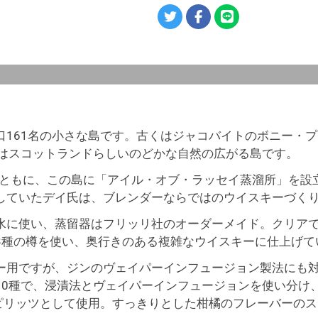
口161名の小さな島です。古くはジャコバイトのボニー・
今はスコットランドらしいのどかな自然の広がる島です。
者とともに、この島に「アイル・オブ・ラッセイ蒸溜所」を
していたデイ氏は、ブレンダーならではのウイスキーづく
水に使い、蒸留器はフリッリ社のオーダーメイド。クリア
3種の樽を使い、奥行きのある複雑なウイスキーに仕上げて
ー用ですが、ジンのヴェイパーインフュージョン製法にも
10種で、浸漬法とヴェイパーインフュージョンを使い分け
スピリッツとして使用。すっきりとした柑橘のフレーバーの