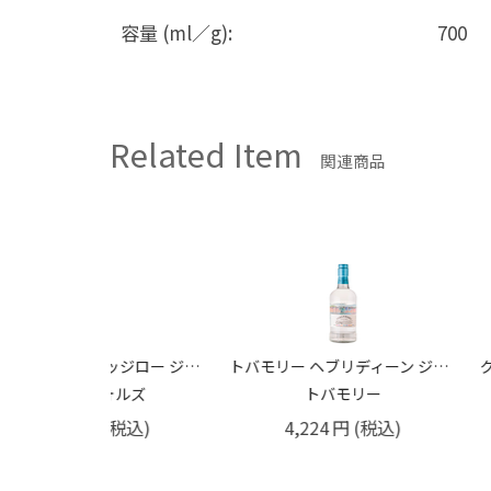
容量 (ml／g):
700
Related Item
関連商品
コッツウォルズ ヘッジロー ジン 40.6％ 700ml
トバモリー ヘブリディーン ジン 43.3%
コッツウォルズ
トバモリー
6,600
円
(税込)
4,224
円
(税込)