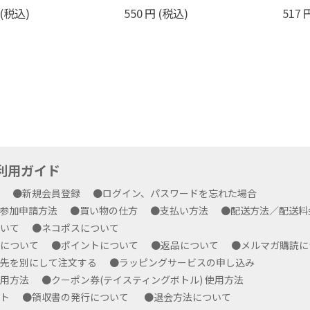
(税込)
517
円
(税込)
451
yご利用ガイド
方
●新規会員登録
●ログイン、パスワードを忘れた場合
プ参加申請方法
●買い物の仕方
●支払い方法
●配送方法／配送
ついて
●ネコポスについて
ルについて
●ポイントについて
●返品について
●メルマガ購読
求先を別にして注文する
●ラッピングサービスの申し込み
使用方法
●クーポン券(テイスティングボトル) 使用方法
ート
●領収書の発行について
●退会方法について