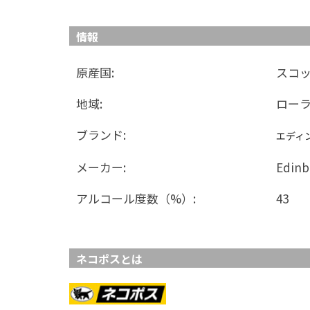
情報
原産国:
スコ
地域:
ロー
ブランド:
エディ
メーカー:
Edinbu
アルコール度数（%）:
43
ネコポスとは