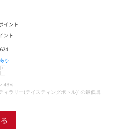
日
0 ポイント
ポイント
624
あり
+
−
 43%
ィラリー(テイスティングボトル)" の最低購
れる