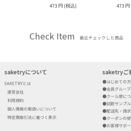
税込)
473
円
(税込)
550
円
Check Item
最近チェックした商品
saketryについて
saketr
●はじめての
SAKETRYとは
●会員グルー
運営会社
●クール便に
利用規約
●試飲サンプ
個人情報の取扱いについて
●配送先・請
特定商取引法に基づく表示
●クーポンの
●お客様サポ