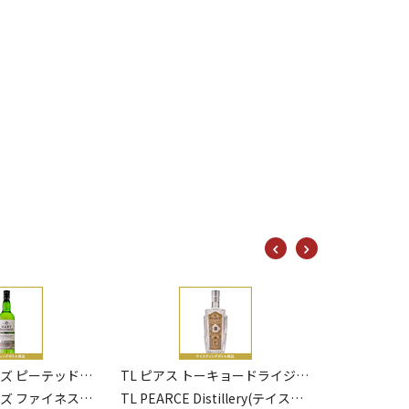
TL PEARCE Dist
462
TL ピアス トーキョードライジン カカオ・エディション 43% 20ml
トマーティン ク・ボカン 46% 20ml
lery(テイスティングボトル)
トマーティン(テイスティングボトル)