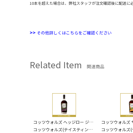
10本を超えた場合は、弊社スタッフが注文確認後に配送に
>>
その他詳しくはこちらをご確認ください
Related Item
関連商品
コッツウォルズ ヘッジロー ジン 40.6％ 20ml
コッツウォルズ サマーカップ 25％ 20ml
ウルフバーン 10
ティングボトル)
コッツウォルズ(テイスティングボトル)
ウルフバーン(テイス