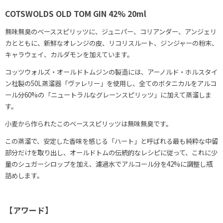
COTSWOLDS OLD TOM GIN 42% 20ml
無味無臭のベーススピリッツに、ジュニパー、コリアンダー、アンジェリ
カとともに、新鮮なオレンジの皮、リコリスルート、ジンジャーの粉末、
キャラウェイ、カルダモンを加えています。
コッツウォルズ・オールドトムジンの製造には、アーノルド・ホルスタイ
ン社製の50L蒸溜器「ヴァレリー」を使用し、全てのボタニカルをアルコ
ール分60%の「ニュートラルなグレーンスピリッツ」に加えて蒸溜しま
す。
小麦から作られたこのベーススピリッツは無味無臭です。
この蒸溜で、安定した香味を感じる「ハート」と呼ばれる最も純粋な中留
部分だけを取り出し、オールドトムの伝統的なレシピに従って、これに少
量のシュガーシロップを加え、濾過水でアルコール分を42%に調整し瓶
詰めします。
【アワード】