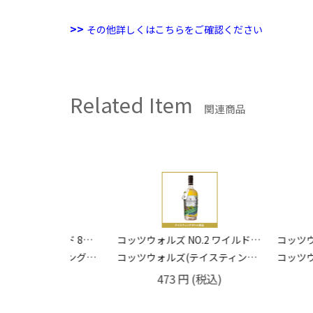
>>
その他詳しくはこちらをご確認ください
Related Item
関連商品
ウルフバーン ノースランド 8年 46% 20ml
コッツウォルズ NO.2 ワイルドフラワージン 41.7% 20ml
ィングボトル)
コッツウォルズ(テイスティングボトル)
コッツウォルズ(テイ
税込)
473
円
(税込)
473
円