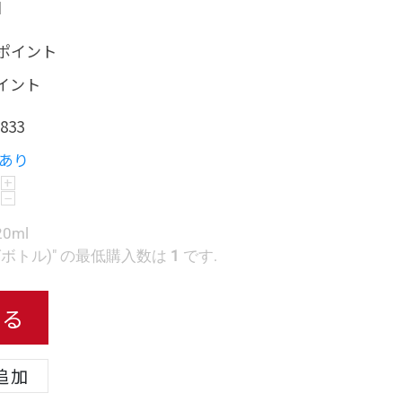
日
0 ポイント
ポイント
833
あり
+
−
0ml
ボトル)" の最低購入数は
1
です.
れる
追加