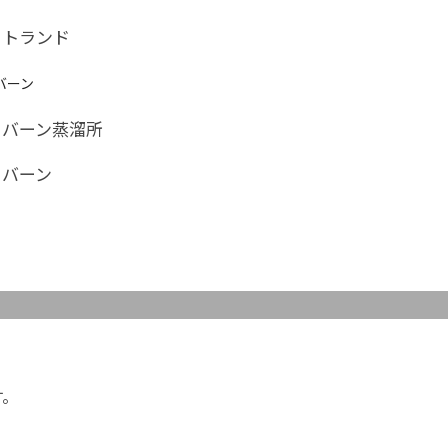
ットランド
バーン
フバーン蒸溜所
フバーン
す。