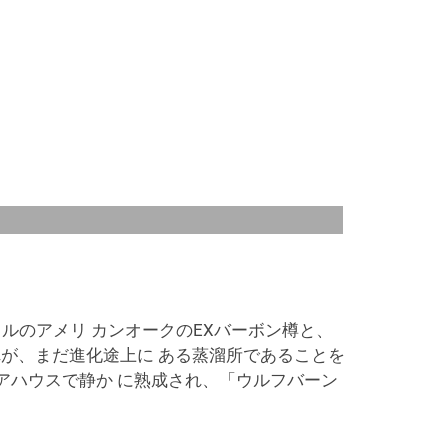
ルのアメリ カンオークのEXバーボン樽と、
れが、まだ進化途上に ある蒸溜所であることを
アハウスで静か に熟成され、「ウルフバーン