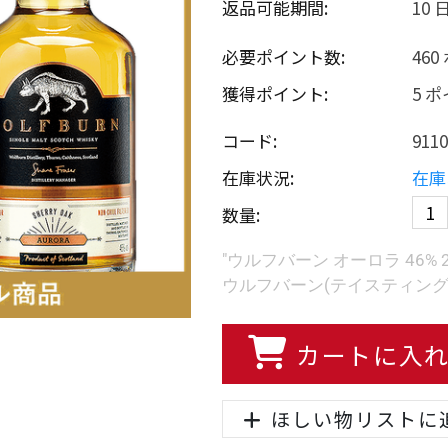
返品可能期間:
10 
必要ポイント数:
46
獲得ポイント:
5 
コード:
9110
在庫状況:
在庫
数量:
"ウルフバーン オーロラ 46% 2
ウルフバーン(テイスティング
カートに入
ほしい物リストに