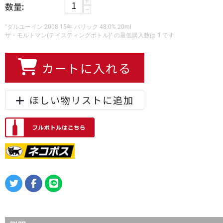
+
数量:
−
"ダルユーイン 2008 15年 バリック 48.0% 20ml
ザ・モルトマン(テイスティングボトル)" の最低購入数は
1
です.
カートに入れる
ほしい物リストに追加