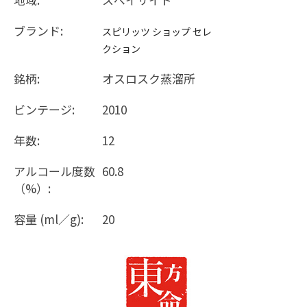
ブランド:
スピリッツ ショップ セレ
クション
銘柄:
オスロスク蒸溜所
ビンテージ:
2010
年数:
12
アルコール度数
60.8
（%）:
容量 (ml／g):
20